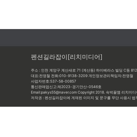
펜션길라잡이[리치미디어]
주소 : 인천 계양구 계산새로 71 (계산동) 하이베라스 빌딩 C동 81
대표:전영철
전화:010-9138-3209
개인정보관리책임자:
전영철
사업자번호:537-58-00857
통신판매업신고:제2023-경기안산-0546호
Email:pakys55@naver.com
Copyright 2018. 숙박꿀잼 리치미디어 A
저작권 : 펜션길라잡이에 게재된 이미지 및 문구를 무단 사용시 법