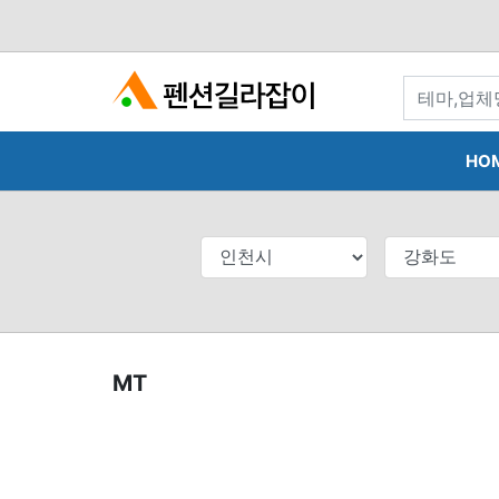
search
HO
MT