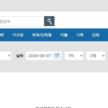
ME
키즈방
독채/단독형
커플
가족
단체
날짜