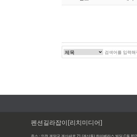
처음
이전
펜션길라잡이[리치미디어]
주소 : 인천 계양구 계산새로 71 (계산동) 하이베라스 빌딩 C동 81