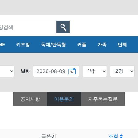
ME
키즈방
독채/단독형
커플
가족
단체
날짜
공지사항
이용문의
자주묻는질문
글쓴이
조회