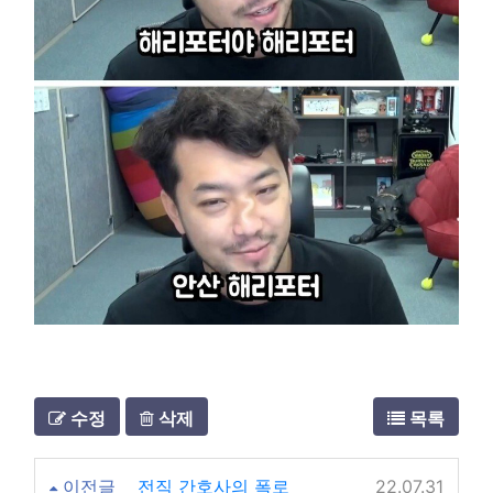
수정
삭제
목록
이전글
전직 간호사의 폭로
22.07.31