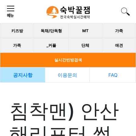
키즈방
독채/단독형
MT
가족
가족
_커플
단체
애견
실시간빈방검색
공지사항
이용문의
FAQ
침착맨) 안산
해리포터 썰