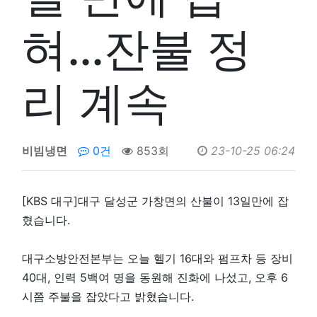
혀…잔불 정
리 계속
비빔냉면
0건
853회
23-10-25 06:24
[KBS 대구]대구 달성군 가창면의 산불이 13일만에 잡
혔습니다.
대구소방안전본부는 오늘 헬기 16대와 펌프차 등 장비
40대, 인력 5백여 명을 동원해 진화에 나섰고, 오후 6
시쯤 주불을 잡았다고 밝혔습니다.