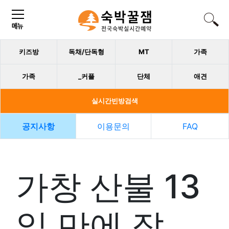
키즈방
독채/단독형
MT
가족
가족
_커플
단체
애견
실시간빈방검색
공지사항
이용문의
FAQ
가창 산불 13
일 만에 잡