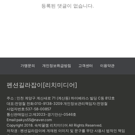
등록된 댓글이 없습니다.
가맹문의
개인정보취급방침
고객센터
이용약관
펜션길라잡이[리치미디어]
주소 : 인천 계양구 계산새로 71 (계산동) 하이베라스 빌딩 C동 812호
대표:전영철
전화:010-9138-3209
개인정보관리책임자:
전영철
사업자번호:537-58-00857
통신판매업신고:제2023-경기안산-0546호
Email:pakys55@naver.com
Copyright 2018. 숙박꿀잼 리치미디어 All Rights Reserved.
저작권 : 펜션길라잡이에 게재된 이미지 및 문구를 무단 사용시 법적인 책임