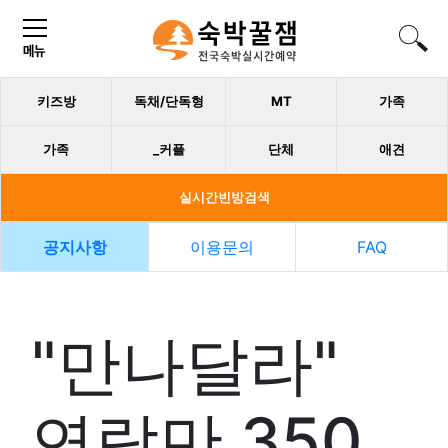
키즈방
독채/단독형
MT
가족
가족
_커플
단체
애견
실시간빈방검색
공지사항
이용문의
FAQ
"만나달라"
연락만 350