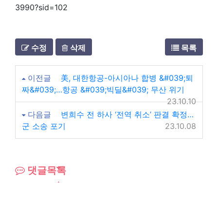
3990?sid=102
수정
삭제
목록
이전글
美, 대한항공-아시아나 합병 &#039;퇴
짜&#039;…항공 &#039;빅딜&#039; 무산 위기
23.10.10
다음글
변희수 전 하사 ‘전역 취소’ 판결 확정…
군 소송 포기
23.10.08
댓글목록