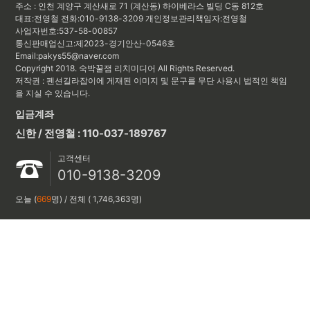
주소 : 인천 계양구 계산새로 71 (계산동) 하이베라스 빌딩 C동 812호
대표:전영철
전화:010-9138-3209
개인정보관리책임자:
전영철
사업자번호:537-58-00857
통신판매업신고:제2023-경기안산-0546호
Email:pakys55@naver.com
Copyright 2018. 숙박꿀잼 리치미디어 All Rights Reserved.
저작권 : 펜션길라잡이에 게재된 이미지 및 문구를 무단 사용시 법적인 책임
을 지실 수 있습니다.
입금계좌
신한 / 전영철 : 110-037-189767
고객센터
010-9138-3209
오늘 (
669
명) / 전체 ( 1,746,363명)