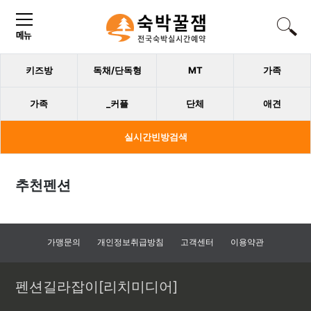
키즈방
독채/단독형
MT
가족
가족
_커플
단체
애견
실시간빈방검색
추천펜션
가맹문의
개인정보취급방침
고객센터
이용약관
펜션길라잡이[리치미디어]