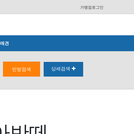
가맹점로그인
애견
상세검색
빈방검색
 아반떼