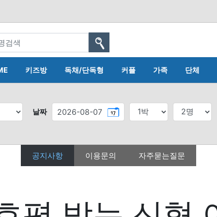
ME
키즈방
독채/단독형
커플
가족
단체
날짜
공지사항
이용문의
자주묻는질문
호평 받는 신형