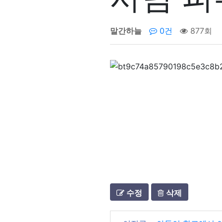
말간하늘
0건
877회
수정
삭제