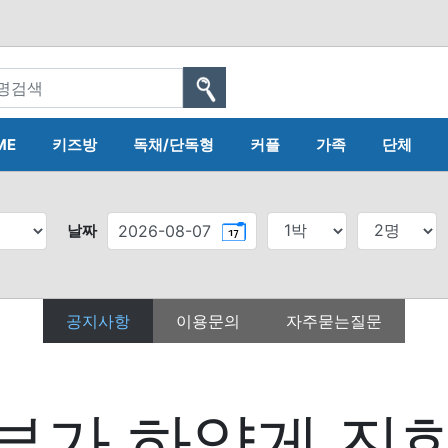
ME
키즈방
독채/단독형
커플
가족
단체
날짜
공지사항
이용문의
자주묻는질문
부가 하얗게 진