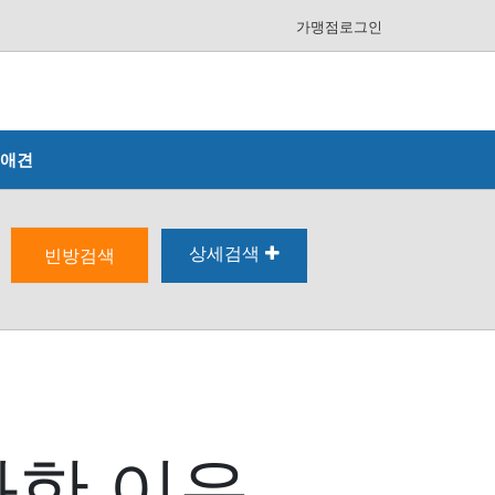
가맹점로그인
애견
상세검색
빈방검색
화한 이유