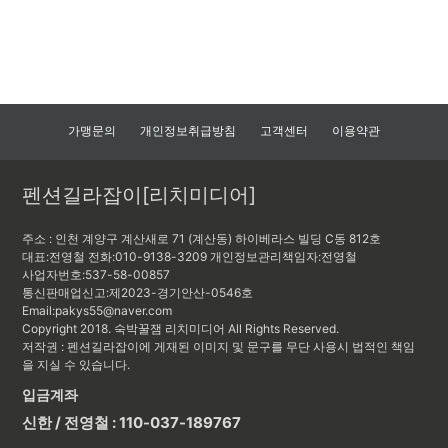
가맹문의
개인정보취급방침
고객센터
이용약관
펜션길라잡이[리치미디어]
주소 : 인천 계양구 계산새로 71 (계산동) 하이베라스 빌딩 C동 812호
대표:전영철
전화:010-9138-3209
개인정보관리책임자:
전영철
사업자번호:537-58-00857
통신판매업신고:제2023-경기안산-0546호
Email:pakys55@naver.com
Copyright 2018. 숙박꿀잼 리치미디어 All Rights Reserved.
저작권 : 펜션길라잡이에 게재된 이미지 및 문구를 무단 사용시 법적인 책임
을 지실 수 있습니다.
입금계좌
신한 / 전영철 : 110-037-189767