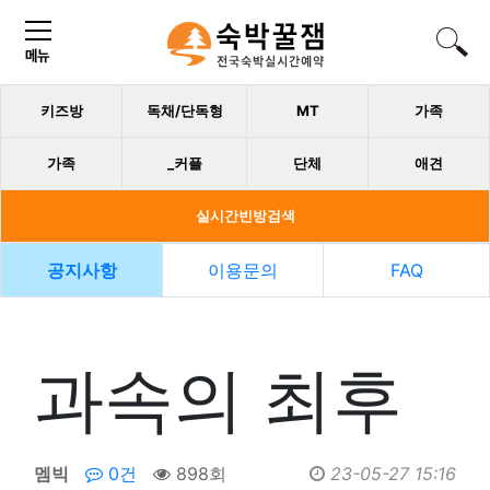
키즈방
독채/단독형
MT
가족
가족
_커플
단체
애견
실시간빈방검색
공지사항
이용문의
FAQ
과속의 최후
멤빅
0건
898회
23-05-27 15:16