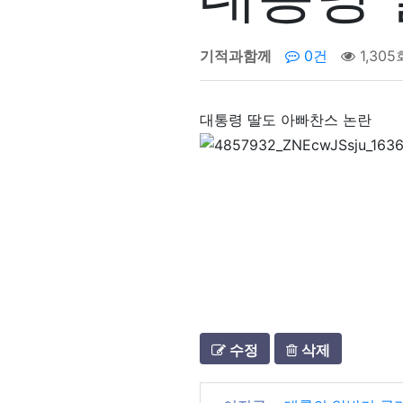
기적과함께
0건
1,305
대통령 딸도 아빠찬스 논란
수정
삭제