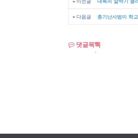
이전글
대륙의 알박기 클
다음글
총기난사범이 학교
댓글목록