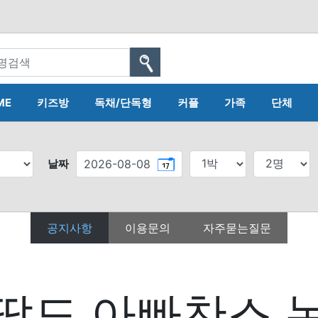
ME
키즈방
독채/단독형
커플
가족
단체
날짜
공지사항
이용문의
자주묻는질문
딸도 아빠찬스 