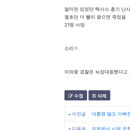
얼마전 있었던 텍사스 총기 난
몇초만 더 빨리 왔으면 죽었음
21명 사망
소리ㅇ
이와중 경찰은 늑장대응했다고
수정
삭제
이전글
대통령 딸도 아빠
다음글
일본에서 시범 운행