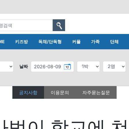
ME
키즈방
독채/단독형
커플
가족
단체
날짜
공지사항
이용문의
자주묻는질문
사범이 학교에 