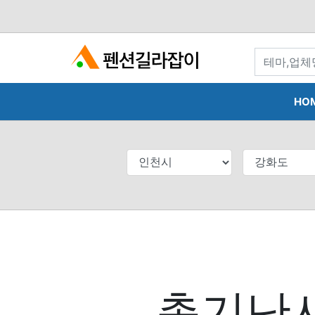
search
HO
총기난