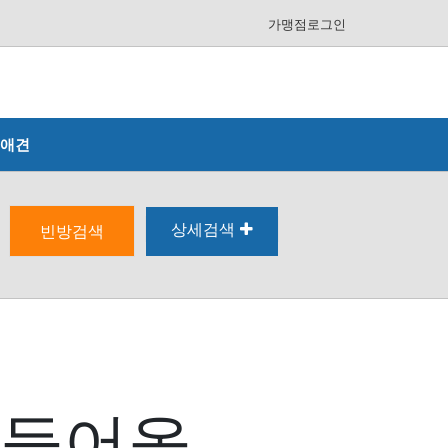
가맹점로그인
애견
상세검색
빈방검색
쳐들어올