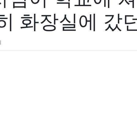
히 화장실에 갔
회