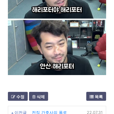
수정
삭제
목록
이전글
전직 간호사의 폭로
22.07.31