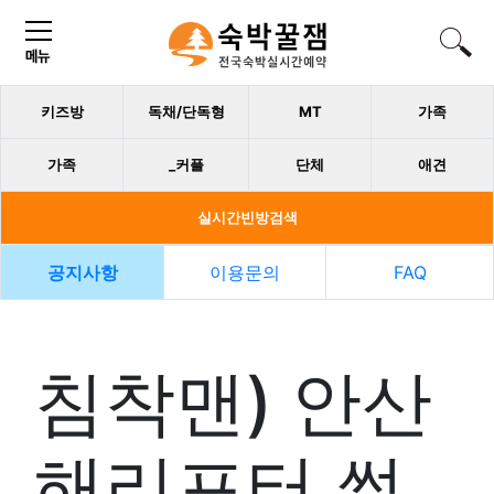
키즈방
독채/단독형
MT
가족
가족
_커플
단체
애견
실시간빈방검색
공지사항
이용문의
FAQ
침착맨) 안산
해리포터 썰