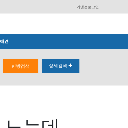
가맹점로그인
애견
상세검색
빈방검색
 느는데