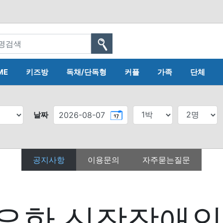
ME
키즈방
독채/단독형
커플
가족
단체
날짜
공지사항
이용문의
자주묻는질문
요한 신장장애인