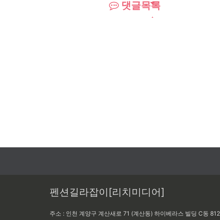
댓글목록
펜션길라잡이[리치미디어]
주소 : 인천 계양구 계산새로 71 (계산동) 하이베라스 빌딩 C동 81