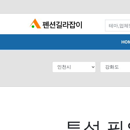
search
HO
투석 필