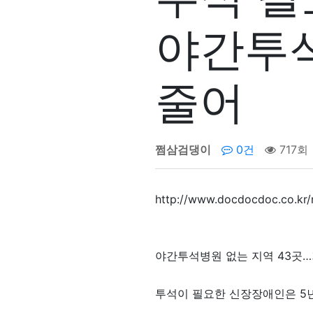
야간투석
줄어
쩜삼검댕이
0건
717회
http://www.docdocdoc.co.kr/
야간투석병원 없는 지역 43곳…
투석이 필요한 신장장애인은 5년