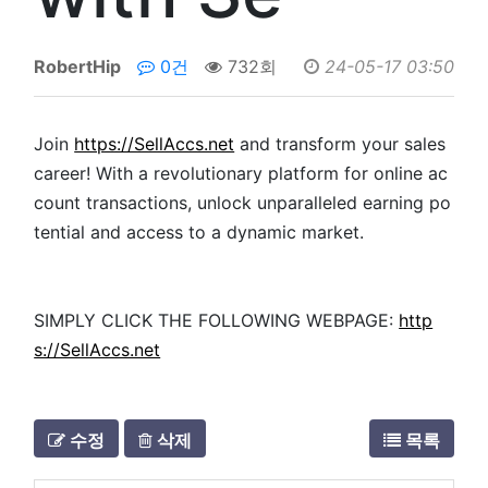
RobertHip
0건
732회
24-05-17 03:50
Join
https://SellAccs.net
and transform your sales
career! With a revolutionary platform for online ac
count transactions, unlock unparalleled earning po
tential and access to a dynamic market.
SIMPLY CLICK THE FOLLOWING WEBPAGE:
http
s://SellAccs.net
수정
삭제
목록