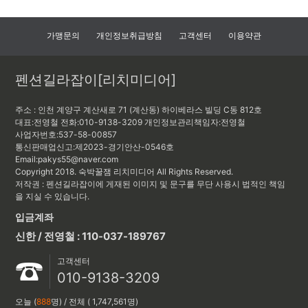
가맹문의
개인정보취급방침
고객센터
이용약관
펜션길라잡이[리치미디어]
주소 : 인천 계양구 계산새로 71 (계산동) 하이베라스 빌딩 C동 812호
대표:전영철
전화:010-9138-3209
개인정보관리책임자:
전영철
사업자번호:537-58-00857
통신판매업신고:제2023-경기안산-0546호
Email:pakys55@naver.com
Copyright 2018. 숙박꿀잼 리치미디어 All Rights Reserved.
저작권 : 펜션길라잡이에 게재된 이미지 및 문구를 무단 사용시 법적인 책임
을 지실 수 있습니다.
입금계좌
신한 / 전영철 : 110-037-189767
고객센터
010-9138-3209
오늘 (
888
명) / 전체 ( 1,747,561명)