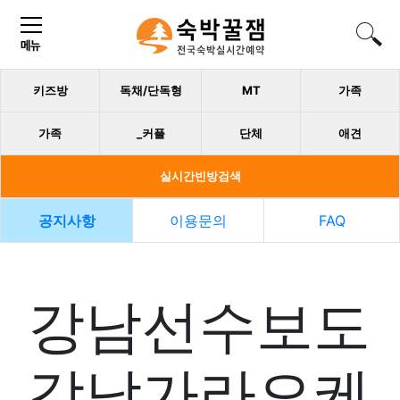
키즈방
독채/단독형
MT
가족
가족
_커플
단체
애견
실시간빈방검색
공지사항
이용문의
FAQ
강남선수보도
강남가라오케