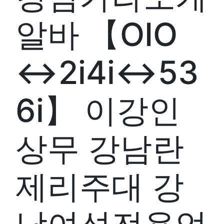
알바 【OIO
↔2i4i↔53
6i】 이강인
상무 강남란
제리주대 강