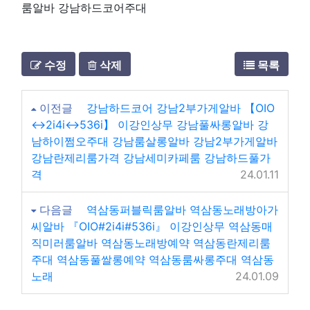
수정
삭제
목록
이전글
강남하드코어 강남2부가게알바 【OIO
↔2i4i↔536i】 이강인상무 강남풀싸롱알바 강
남하이쩜오주대 강남룸살롱알바 강남2부가게알바
강남란제리룸가격 강남세미카페룸 강남하드풀가
격
24.01.11
다음글
역삼동퍼블릭룸알바 역삼동노래방아가
씨알바 『OIO#2i4i#536i』 이강인상무 역삼동매
직미러룸알바 역삼동노래방예약 역삼동란제리룸
주대 역삼동풀쌀롱예약 역삼동룸싸롱주대 역삼동
노래
24.01.09