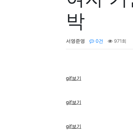
박
서영준영
0건
971회
gif보기
gif보기
gif보기