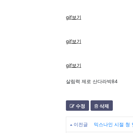
gif보기
gif보기
gif보기
살림력 제로 산다라박84
수정
삭제
이전글
믹스나인 시절 청 