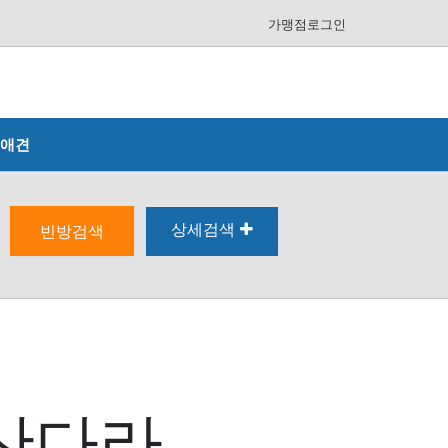
가맹점로그인
애견
상세검색
빈방검색
 산다라