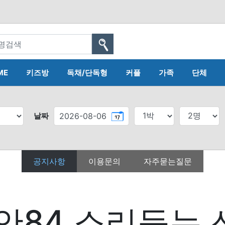
ME
키즈방
독채/단독형
커플
가족
단체
날짜
공지사항
이용문의
자주묻는질문
안84 소리듣는