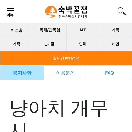
키즈방
독채/단독형
MT
가족
가족
_커플
단체
애견
실시간빈방검색
공지사항
이용문의
FAQ
냥아치 개무
시