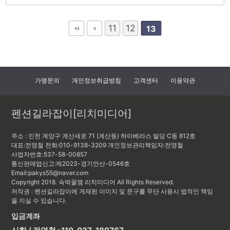
11
12
13
가맹문의
개인정보취급방침
고객센터
이용약관
펜션길라잡이[리치미디어]
주소 : 인천 계양구 계산새로 71 (계산동) 하이베라스 빌딩 C동 812호
대표:전영철
전화:010-9138-3209
개인정보관리책임자:
전영철
사업자번호:537-58-00857
통신판매업신고:제2023-경기안산-0546호
Email:pakys55@naver.com
Copyright 2018. 숙박꿀잼 리치미디어 All Rights Reserved.
저작권 : 펜션길라잡이에 게재된 이미지 및 문구를 무단 사용시 법적인 책임
을 지실 수 있습니다.
입금계좌