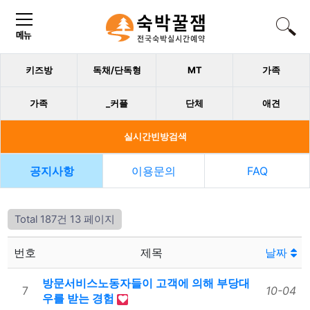
키즈방
독채/단독형
MT
가족
가족
_커플
단체
애견
실시간빈방검색
공지사항
이용문의
FAQ
Total 187건
13 페이지
번호
제목
날짜
방문서비스노동자들이 고객에 의해 부당대
7
10-04
우를 받는 경험